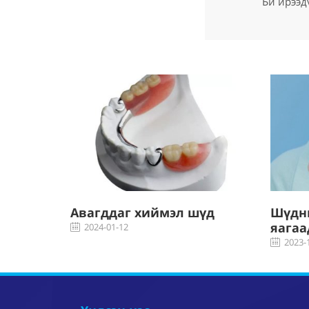
Би ирээд
хоосоо
Авагддаг хиймэл шүд
Шүдн
н яаж
яагаа
2024-01-12
2023-