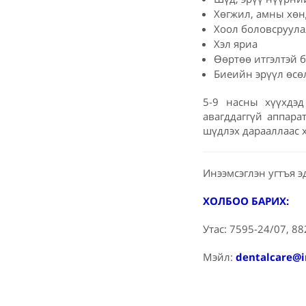
Хөгжил, амны хөн
Хоол боловсруула
Хэл яриа
Өөртөө итгэлтэй 
Биеийн эрүүл өсө
5-9 насны хүүхдэд
авагддаггүй аппара
шүдлэх дарааллаас х
Инээмсэглэн угтъя э
ХОЛБОО БАРИХ:
Утас: 7595-24/07, 8
Мэйл:
dentalcare@i