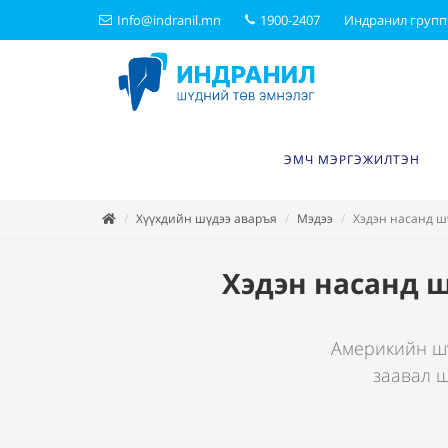
Info@indranil.mn
1900-2407
Индранил групп
ЭМЧ МЭРГЭЖИЛТЭН
Хүүхдийн шүдээ аваръя
Мэдээ
Хэдэн насанд ш
Хэдэн насанд 
Америкийн шү
заавал ш