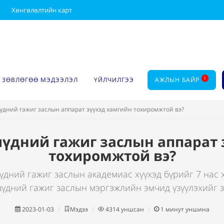
Хөнгөлөлтийн карт
1
ЗӨВЛӨГӨӨ МЭДЭЭЛЭЛ
ҮЙЛЧИЛГЭЭ
АЖЛЫН БАЙР
үдний гажиг заслын аппарат зүүхэд хамгийн тохиромжтой вэ?
шүдний гажиг заслын аппарат 
тохиромжтой вэ?
дний гажиг заслын академиас хүүхэд бүрийг 7 нас 
үдний гажиг заслын мэргэжлийн эмчид үзүүлэхийг 
2023-01-03
Мэдээ
4314
уншсан
1
минут уншина