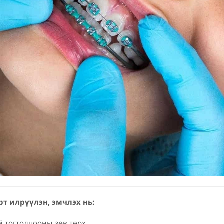
т илрүүлэн, эмчлэх нь:
й тогтолцооны зөв төрх