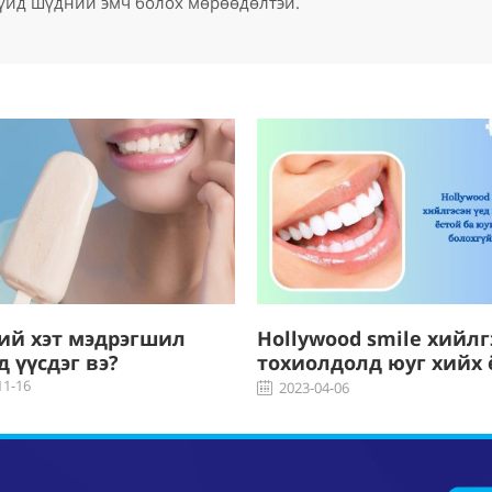
үйд шүдний эмч болох мөрөөдөлтэй.
ий хэт мэдрэгшил
Hollywood smile хийлг
д үүсдэг вэ?
тохиолдолд юуг хийх 
ба юуг хийж болохгүй
11-16
2023-04-06