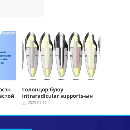
эсэн
Голонцор буюу
Буйл та
ёстой
intraradicular supports-ын
гэж юу в
 вэ?
тухай
2023-01-0
2023-01-11