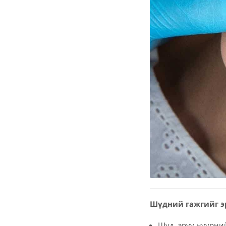
Шүдний гажгийг эр
Шүд, эрүү нүүрни