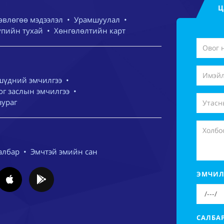
Ц
өвлөгөө мэдээлэл
•
Урамшуулал
•
упийн тухай
•
Хөнгөлөлтийн карт
шүдний эмчилгээ
•
г заслын эмчилгээ
•
зураг
албар
•
Эмчтэй эмийн сан
ЭМЧИЛ
САЛБА