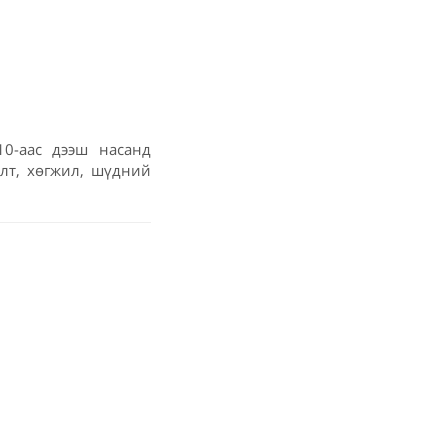
10-аас дээш насанд
өлт, хөгжил, шүдний