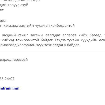
дийн эрүүл ахуй
лт
байх
лт хөгжилд хамгийн чухал ач холбогдолтой
 шүдний гажиг заслын авагддаг аппарат хийх бөгөөд 
т хийхэд тохиромжтой байдаг. Гэхдээ тухайн хүүхдийн өс
амаараад хослуулан зүүх тохиолдол ч байдаг.
дгэрээд гараарай
828-24/07
ndranil.mn