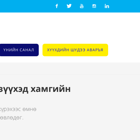
Facebook
Twitter
Youtube
Instagram
Linkedin
ҮНИЙН САНАЛ
ХҮҮХДИЙН ШҮДЭЭ АВАРЪЯ
зүүхэд хамгийн
хүрэхээс өмнө
зөвлөдөг.