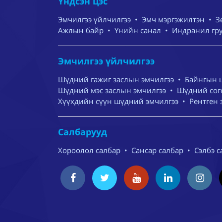
Үндсэн цэс
Эмчилгээ үйлчилгээ
•
Эмч мэргэжилтэн
•
З
Ажлын байр
•
Үнийн санал
•
Индранил гр
Эмчилгээ үйлчилгээ
Шүдний гажиг заслын эмчилгээ
•
Байнгын 
Шүдний мэс заслын эмчилгээ
•
Шүдний сого
Хүүхдийн сүүн шүдний эмчилгээ
•
Рентген 
Салбарууд
Хороолол салбар
•
Сансар салбар
•
Сэлбэ с