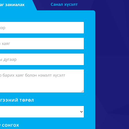
Санал хүсэлт
аг захиалах
ГЭЭНИЙ ТӨРӨЛ
Р СОНГОХ