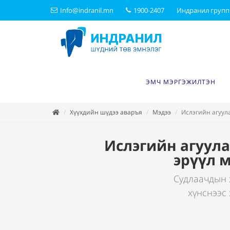
Info@indranil.mn
1900-2407
Индранил групп
ЭМЧ МЭРГЭЖИЛТЭН
Хүүхдийн шүдээ аваръя
Мэдээ
Ислэгийн агуул
Ислэгийн агуула
эрүүл 
Судлаачдын 
хүнснээс 