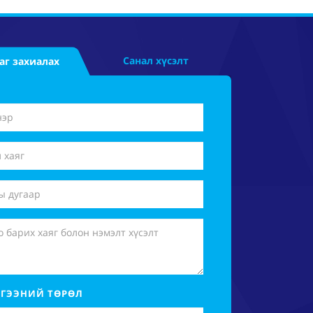
Санал хүсэлт
аг захиалах
ГЭЭНИЙ ТӨРӨЛ