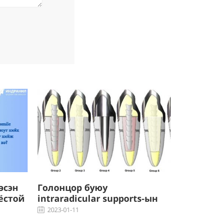
эсэн
Голонцор буюу
Буйл та
ёстой
intraradicular supports-ын
гэж юу в
 вэ?
тухай
2023-01-0
2023-01-11