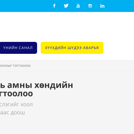
Facebook
Twitter
Youtube
Instagram
Linkedin
ҮНИЙН САНАЛ
ХҮҮХДИЙН ШҮДЭЭ АВАРЪЯ
олохыг тогтоолоо
 нь амны хөндийн
гтоолоо
слэгийг хоол
ммаас доош