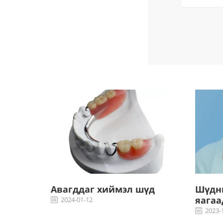
хоосоо
Авагддаг хиймэл шүд
Шүдн
н яаж
яагаа
2024-01-12
2023-