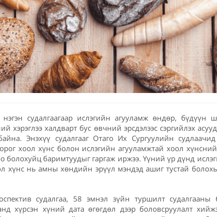
 нэгэн судалгаагаар ислэгийн агууламж өндөр, бүдүүн ш
ний хэрэглээ халдварт бус өвчний эрсдэлээс сэргийлэх асуу
байна. Энэхүү судалгааг Отаго Их Сургуулийн судлаачид
орог хоол хүнс болон ислэгийн агууламжтай хоол хүнсний
оо болохуйц баримтуудыг гаргаж иржээ. Үүний үр дүнд ислэ
ол хүнс нь амны хөндийн эрүүл мэндэд ашиг тустай болох
оспектив судалгаа, 58 эмнэл зүйн туршилт судалгааны
нд хүрсэн хүний дата өгөгдөл дээр боловсруулалт хийжэ