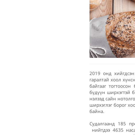
2019 онд хийгдсэн
гаралтай хоол хүнс
байгааг тогтоосон 
бүдүүн ширхэгтэй б
нэлээд сайн нотолг
ширхэглэг борог хо
байна.
Судалгаанд 185 пр
нийтдээ 4635 наса