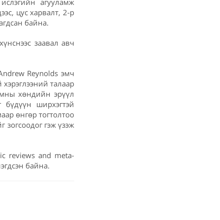
 ислэгийн агууламж
эс, цус харвалт, 2-р
агдсан байна.
хүнснээс заавал авч
Andrew Reynolds эмч
 хэрэглээний талаар
амны хөндийн эрүүл
г бүдүүн ширхэгтэй
маар өнгөр тогтолтоо
г зогсоодог гэж үзэж
ic reviews and meta-
лэгдсэн байна.