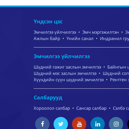
Үндсэн цэс
Эмчилгээ үйлчилгээ
•
Эмч мэргэжилтэн
•
З
Ажлын байр
•
Үнийн санал
•
Индранил гр
Эмчилгээ үйлчилгээ
Шүдний гажиг заслын эмчилгээ
•
Байнгын 
Шүдний мэс заслын эмчилгээ
•
Шүдний сого
Хүүхдийн сүүн шүдний эмчилгээ
•
Рентген 
Салбарууд
Хороолол салбар
•
Сансар салбар
•
Сэлбэ с