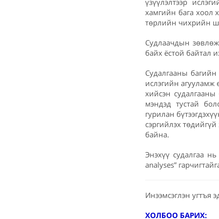
үзүүлэлтээр ислэг
хамгийн бага хоол х
төрлийн чихрийн ши
Судлаачдын зөвлөж 
байх ёстой байтал 
Судалгааны багийн 
ислэгийн агууламж 
хийсэн судалгааны
мэндэд тустай бол
гурилан бүтээгдэхүү
сэргийлэх төдийгүй 
байна.
Энэхүү судалгаа нь 
analyses” гарчигтай
Инээмсэглэн угтъя э
ХОЛБОО БАРИХ: