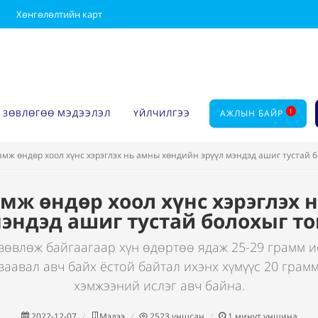
Хөнгөлөлтийн карт
1
ЗӨВЛӨГӨӨ МЭДЭЭЛЭЛ
ҮЙЛЧИЛГЭЭ
АЖЛЫН БАЙР
амж өндөр хоол хүнс хэрэглэх нь амны хөндийн эрүүл мэндэд ашиг тустай б
мж өндөр хоол хүнс хэрэглэх
мэндэд ашиг тустай болохыг то
зөвлөж байгаагаар хүн өдөртөө ядаж 25-29 грамм и
заавал авч байх ёстой байтал ихэнх хүмүүс 20 гра
хэмжээний ислэг авч байна.
2022-12-07
Мэдээ
2523
уншсан
1
минут уншина