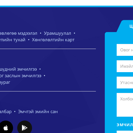
Ц
өвлөгөө мэдээлэл
•
Урамшуулал
•
упийн тухай
•
Хөнгөлөлтийн карт
шүдний эмчилгээ
•
г заслын эмчилгээ
•
зураг
албар
•
Эмчтэй эмийн сан
ЭМЧИЛ