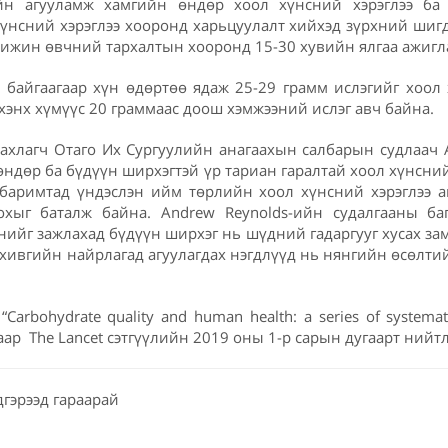
ийн агууламж хамгийн өндөр хоол хүнсний хэрэглээ ба
үнсний хэрэглээ хооронд харьцуулалт хийхэд зүрхний шигдэ
жин өвчний тархалтын хооронд 15-30 хувийн ялгаа ажигл
байгаагаар хүн өдөртөө ядаж 25-29 грамм ислэгийг хоол 
ихэнх хүмүүс 20 граммаас доош хэмжээний ислэг авч байна.
ахлагч Отаго Их Сургуулийн анагаахын салбарын судлаач 
өндөр ба бүдүүн ширхэгтэй үр тариан гаралтай хоол хүнсний
 баримтад үндэслэн ийм төрлийн хоол хүнсний хэрэглээ 
охыг баталж байна. Andrew Reynolds-ийн судалгааны ба
нийг зажлахад бүдүүн ширхэг нь шүдний гадаргууг хусах за
хивгийн найрлагад агуулагдах нэгдлүүд нь нянгийн өсөлтий
“Carbohydrate quality and human health: a series of systemat
гаар The Lancet сэтгүүлийн 2019 оны 1-р сарын дугаарт нийт
дгэрээд гараарай