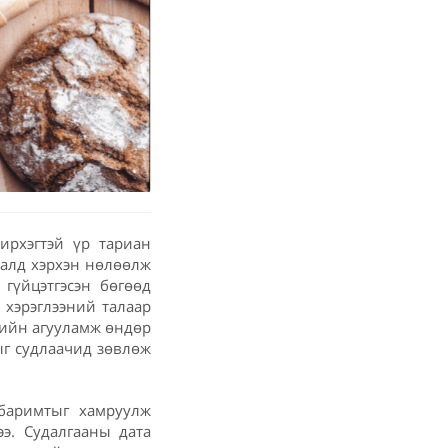
ирхэгтэй үр тариан
далд хэрхэн нөлөөлж
 гүйцэтгэсэн бөгөөд
 хэрэглээний талаар
гийн агууламж өндөр
ыг судлаачид зөвлөж
 баримтыг хамруулж
э. Судалгааны дата