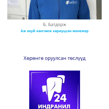
Б. Батдорж
Аж ахуй хангамж хариуцсан менежер
Хөрөнгө оруулсан төслүүд