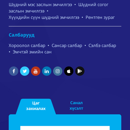
Шүдний мэс заслын эмчилгээ
•
Шүдний согог
заслын эмчилгээ
•
Хүүхдийн сүүн шүдний эмчилгээ
•
Рентген зураг
Салбарууд
Хороолол салбар
•
Сансар салбар
•
Сэлбэ салбар
•
Эмчтэй эмийн сан
Санал
Цаг
хүсэлт
захиалах