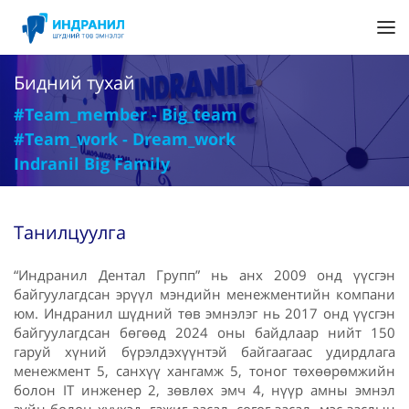
Бидний тухай
#Team_member - Big_team
#Team_work - Dream_work
Indranil Big Family
Танилцуулга
“Индранил Дентал Групп” нь анх 2009 онд үүсгэн
байгуулагдсан эрүүл мэндийн менежментийн компани
юм. Индранил шүдний төв эмнэлэг нь 2017 онд үүсгэн
байгуулагдсан бөгөөд 2024 оны байдлаар нийт 150
гаруй хүний бүрэлдэхүүнтэй байгаагаас удирдлага
менежмент 5, санхүү хангамж 5, тоног төхөөрөмжийн
болон IT инженер 2, зөвлөх эмч 4, нүүр амны эмнэл