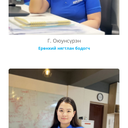
Г. Оюунсүрэн
Ерөнхий нягтлан бодогч