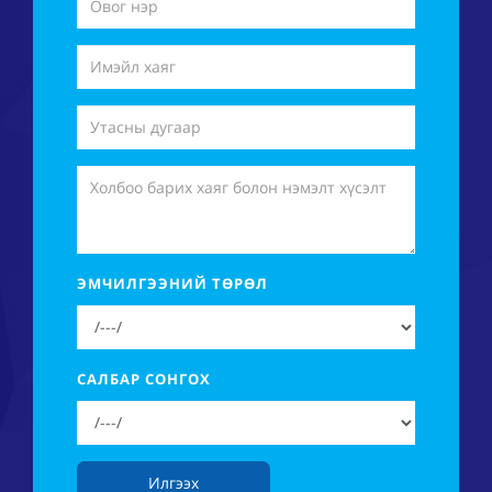
ЭМЧИЛГЭЭНИЙ ТӨРӨЛ
САЛБАР СОНГОХ
Илгээх