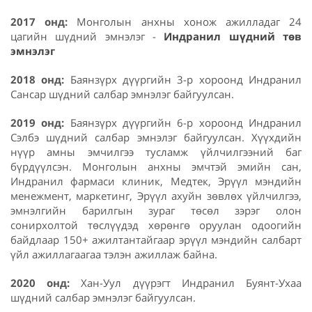
2017 онд:
Монголын анхны хонож ажилладаг 24
цагийн шүдний эмнэлэг -
Индранил шүдний төв
эмнэлэг
2018 онд:
Баянзүрх дүүргийн 3-р хороонд Индранил
Сансар шүдний салбар эмнэлэг байгуулсан.
2019 онд:
Баянзүрх дүүргийн 6-р хороонд Индранил
Сэлбэ шүдний салбар эмнэлэг байгуулсан. Хүүхдийн
нүүр амны эмчилгээ тусламж үйлчилгээний баг
бүрдүүлсэн. Монголын анхны эмчтэй эмийн сан,
Индранил фармаси клиник, Медтек, Эрүүл мэндийн
менежмент, маркетинг, Эрүүл ахуйн зөвлөх үйлчилгээ,
эмнэлгийн барилгын зураг төсөл зэрэг олон
сонирхолтой төслүүдэд хөрөнгө оруулан одоогийн
байдлаар 150+ ажилтантайгаар эрүүл мэндийн салбарт
үйл ажиллагаагаа тэлэн ажиллаж байна.
2020 онд:
Хан-Уул дүүрэгт Индранил Буянт-Ухаа
шүдний салбар эмнэлэг байгуулсан.