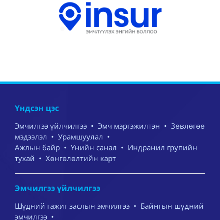
Үндсэн цэс
Эмчилгээ үйлчилгээ
•
Эмч мэргэжилтэн
•
Зөвлөгөө
мэдээлэл
•
Урамшуулал
•
Ажлын байр
•
Үнийн санал
•
Индранил групийн
тухай
•
Хөнгөлөлтийн карт
Эмчилгээ үйлчилгээ
Шүдний гажиг заслын эмчилгээ
•
Байнгын шүдний
эмчилгээ
•