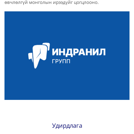
өвчлөлгүй монголын ирээдүйг цогцлооно.
Удирдлага