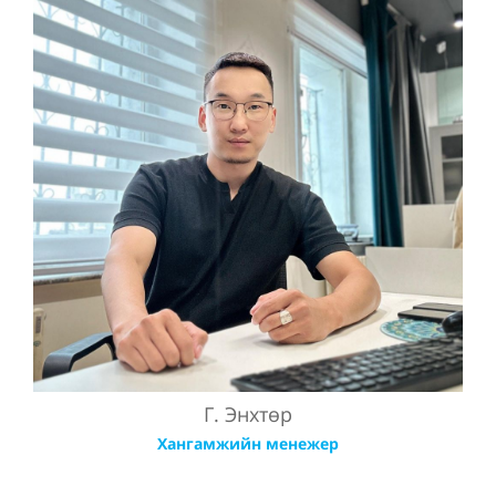
Г. Энхтөр
Хангамжийн менежер