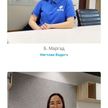
Б. Маргад
Нягтлан бодогч