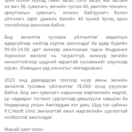
зүйн болон хүүхэд, гажиг засал, согог засал, мэс заслын
их эмч 38, сувилагч, эмчийн туслах 40, рентген техникч,
ариутгалын сувилагч, зохион байгуулагч болон
үйлчлэгч зэрэг дэмжих багийн 40 хүний бүтэц орон
тоотойгоор ажиллаж байна.
Бид эмчилгээ тусламж үйлчилгээг амралтын
өдөргүйгээр нийтэд хүргэж ажилладаг ба өдөр бүрийн
09.00-24.00 цагт ээлжээр ажиллахаас гадна Индранил
Хороолол эмнэлэг нь тасралтгүй, жижүүр эмчийн
хонолттойгоор шүдний яаралтай тусламжийг үзүүлсээр
ирсэн. /Ковидын үед хонолтыг хязгаарласан/
2023 онд давхардсан тоогоор нүүр амны эмчийн
эмчилгээ тусламж үйлчилгээг 78,000 хүнд үзүүлсэн
байна. Бид эмч сувилагч нарынхаа мэргэжлийн мэдлэг,
ур чадварыг тогтмол сургалтаар дээшлүүлж хэвшсэн ба
Нидерланд улсын Амстердам хот дахь Шүд гоо сайхны
P.C.Hooft clinic эмнэлэгтэй ажил мэргэжлийн сургалттай
холбоотой ажилладаг.
Манай хамт олон: