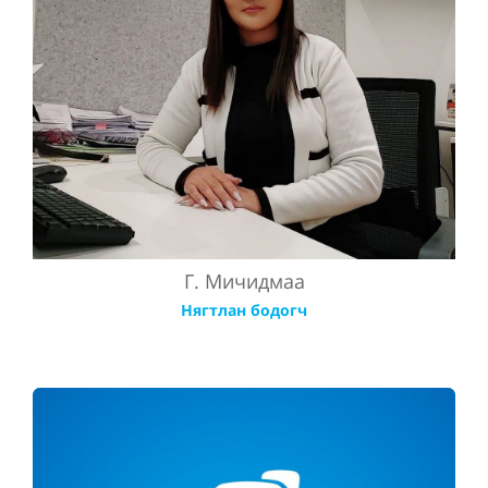
Г. Мичидмаа
Нягтлан бодогч