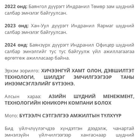
2022 онд:
Баянгол дүүрэгт Индранил Төмөр зам шүдний
салбар эмнэлэг байгуулсан.
2023 онд:
Хан-Уул дүүрэгт Индранил Яармаг шүдний
салбар эмнэлэг байгуулсан.
2024 онд
: Баянзүрх дүүрэгт Индранил Офицер шүдний
салбар эмнэлгийг тус тус байгуулж үйл ажиллагаагаа
өргөтгөж ажилласаар байна.
Эрхэм зорилго:
ХИЧЭЭНГҮЙ ХАМТ ОЛОН, ДЭВШИЛТЭТ
ТЕХНОЛОГИ, ШИЛДЭГ ЭМЧИЛГЭЭГЭЭР ТАНЫ
ИНЭЭМСЭГЛЭЛИЙГ БҮТЭЭНЭ.
Алсын хараа:
АЗИЙН ШҮДНИЙ МЕНЕЖМЕНТ,
ТЕХНОЛОГИЙН ЮНИКОРН КОМПАНИ БОЛОХ
Мото:
БҮТЭЭЛЧ СЭТГЭЛГЭЭ АМЖИЛТЫН ТҮЛХҮҮР
Бид үйлчлүүлэгчдээ хүндэтгэн дээдэлж, чанартай
эмнэлзүйн үйлчилгээгээр хангаснаар шүдний