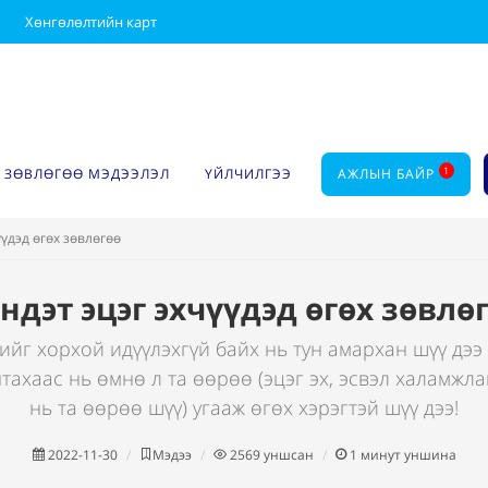
Хөнгөлөлтийн карт
1
ЗӨВЛӨГӨӨ МЭДЭЭЛЭЛ
ҮЙЛЧИЛГЭЭ
АЖЛЫН БАЙР
үүдэд өгөх зөвлөгөө
ндэт эцэг эхчүүдэд өгөх зөвлө
йг хорхой идүүлэхгүй байх нь тун амархан шүү дээ 
тахаас нь өмнө л та өөрөө (эцэг эх, эсвэл халамжла
нь та өөрөө шүү) угааж өгөх хэрэгтэй шүү дээ!
2022-11-30
Мэдээ
2569
уншсан
1
минут уншина