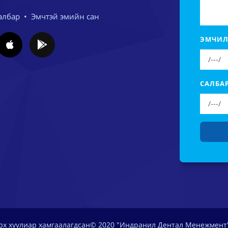
албар
•
Эмчтэй эмийн сан
ЭМЧИЛ
САЛБА
эрх хуулиар хамгаалагдсан© 2020 "Индранил Дентал Менежмент