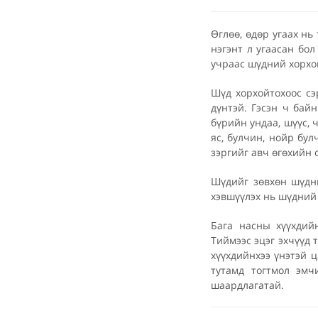
Өглөө, өдөр угаах нь
нэгэнт л угаасан бо
учраас шүдний хорхо
Шүд хорхойтохоос сэр
дүнтэй. Гэсэн ч бай
бүрийн ундаа, шүүс, 
яс, булчин, нойр бул
зэргийг авч өгөхийн о
Шүдийг зөвхөн шүдн
хэвшүүлэх нь шүдний 
Бага насны хүүхдийн
Тиймээс эцэг эхчүүд 
хүүхдийнхээ үнэтэй ц
тутамд тогтмол эмч
шаардлагатай.