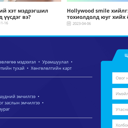
ий хэт мэдрэгшил
Hollywood smile хийлг
д үүсдэг вэ?
тохиолдолд юуг хийх 
ба юуг хийж болохгүй
11-16
2023-04-06
Ц
өвлөгөө мэдээлэл
•
Урамшуулал
•
упийн тухай
•
Хөнгөлөлтийн карт
шүдний эмчилгээ
•
г заслын эмчилгээ
•
зураг