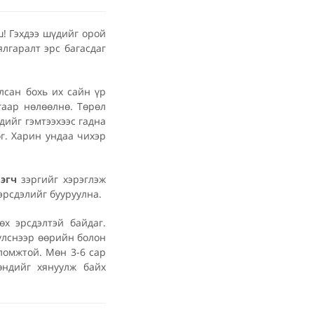
! Гэхдээ шүдийг орой
лгаралт эрс багасдаг
улсан бохь их сайн үр
гаар нөлөөлнө. Төрөл
дийг гэмтээхээс гадна
өг. Харин ундаа чихэр
лэгч
зэргийг хэрэглэж
эрсдэлийг бууруулна.
өх эрсдэлтэй байдаг.
үүлснээр өөрийн болон
оломжтой. Мөн 3-6 сар
өндийг хянуулж байх