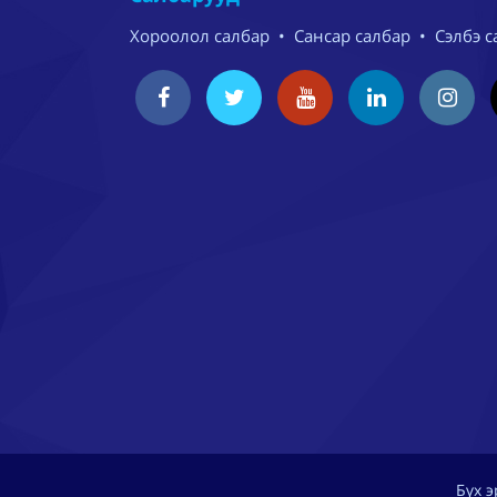
Хороолол салбар
•
Сансар салбар
•
Сэлбэ с
Бүх 