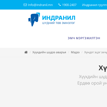
Info@indranil.mn
1900-2407
Индранил групп
ЭМЧ МЭРГЭЖИЛТЭН
Хүүхдийн шүдээ аваръя
Мэдээ
Хүндэт эцэг эхч
Хү
Хүүхдийн шүди
Ердөө орой ун