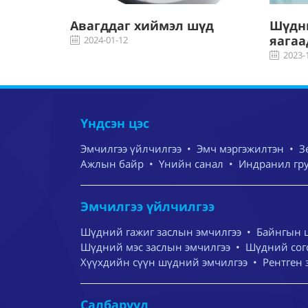
хоосоо
Авагддаг хиймэл шүд
Шүдн
н яаж
яагаа
2024-01-12
2023-
Үндсэн цэс
Эмчилгээ үйлчилгээ
•
Эмч мэргэжилтэн
•
З
Ажлын байр
•
Үнийн санал
•
Индранил гр
Эмчилгээ үйлчилгээ
Шүдний гажиг заслын эмчилгээ
•
Байнгын 
Шүдний мэс заслын эмчилгээ
•
Шүдний сого
Хүүхдийн сүүн шүдний эмчилгээ
•
Рентген 
Салбарууд