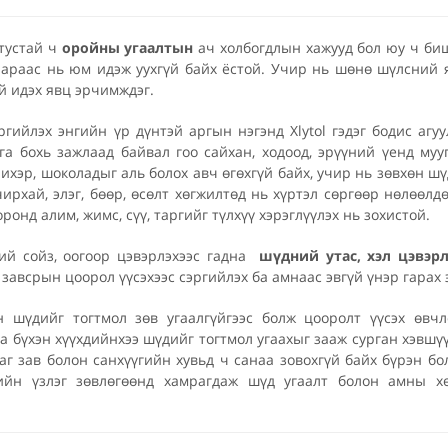
 тустай ч
оройны угаалтын
ач холбогдлын хажууд бол юу ч биш
л араас нь юм идэж уухгүй байх ёстой. Учир нь шөнө шүлсний я
й идэх явц эрчимждэг.
гийлэх энгийн үр дүнтэй аргын нэгэнд Xlytol гэдэг бодис агу
нга бохь зажлаад байвал гоо сайхан, ходоод, эрүүний үенд муу
чихэр, шоколадыг аль болох авч өгөхгүй байх, учир нь зөвхөн шү
чирхай, элэг, бөөр, өсөлт хөгжилтөд нь хүртэл сөргөөр нөлөөлд
ронд алим, жимс, сүү, таргийг түлхүү хэрэглүүлэх нь зохистой.
ий сойз, оогоор цэвэрлэхээс гадна
шүдний утас, хэл цэвэр
завсрын цоорол үүсэхээс сэргийлэх ба амнаас эвгүй үнэр гарах 
 шүдийг тогтмол зөв угаалгүйгээс болж цооролт үүсэх өвчл
та бүхэн хүүхдийнхээ шүдийг тогтмол угаахыг зааж сурган хэвш
аг зав болон санхүүгийн хувьд ч санаа зовохгүй байх бүрэн б
ийн үзлэг зөвлөгөөнд хамрагдаж шүд угаалт болон амны х