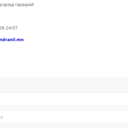
дгэрээд гараарай
828-24/07
ndranil.mn