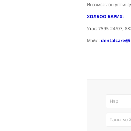
Инээмсэглэн угтъя э
ХОЛБОО БАРИХ:
Утас: 7595-24/07, 8
Мэйл:
dentalcare@i