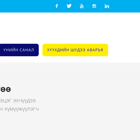
Facebook
Twitter
Youtube
Instagram
Linkedin
ҮНИЙН САНАЛ
ХҮҮХДИЙН ШҮДЭЭ АВАРЪЯ
гөө
эцэг эхчүүдээ.
н хүмүүжүүлэгч