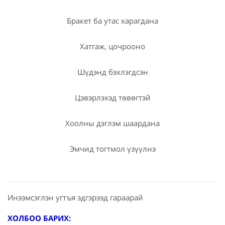
Бракет ба утас харагдана
Хатгаж, цочрооно
Шүдэнд бэхлэгдсэн
Цэвэрлэхэд төвөгтэй
Хоолны дэглэм шаардана
Эмчид тогтмол үзүүлнэ
Инээмсэглэн угтъя эдгэрээд гараарай
ХОЛБОО БАРИХ: