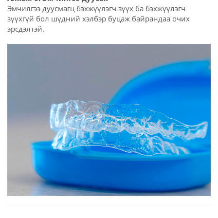
Эмчилгээ дуусмагц бэхжүүлэгч зүүх ба бэхжүүлэгч
зүүхгүй бол шүдний хэлбэр буцаж байрандаа очих
эрсдэлтэй.