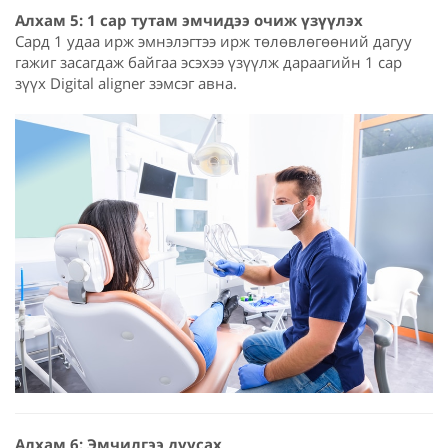
Алхам 5: 1 сар тутам эмчидээ очиж үзүүлэх
Сард 1 удаа ирж эмнэлэгтээ ирж төлөвлөгөөний дагуу
гажиг засагдаж байгаа эсэхээ үзүүлж дараагийн 1 сар
зүүх Digital aligner зэмсэг авна.
Алхам 6: Эмчилгээ дуусах