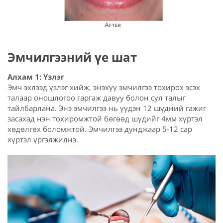
Эмчилгээний үе шат
Алхам 1: Үзлэг
Эмч эхлээд үзлэг хийж, энэхүү эмчилгээ тохирох эсэх
талаар оношлогоо гаргаж давуу болон сул талыг
тайлбарлана. Энэ эмчилгээ нь үүдэн 12 шүдний гажиг
засахад нэн тохиромжтой бөгөөд шүдийг 4мм хүртэл
хөдөлгөх боломжтой. Эмчилгээ дунджаар 5-12 сар
хүртэл үргэлжилнэ.