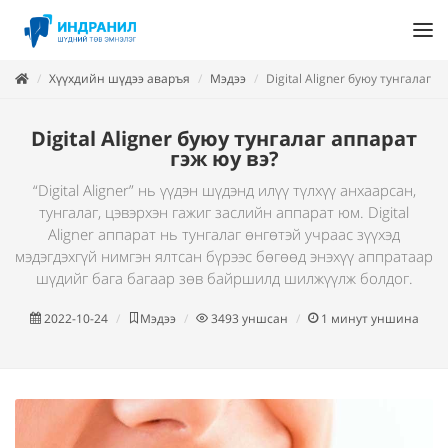
Хүүхдийн шүдээ аваръя
Мэдээ
Digital Aligner буюу тунгалаг а
Digital Aligner буюу тунгалаг аппарат
гэж юу вэ?
“Digital Aligner” нь үүдэн шүдэнд илүү түлхүү анхаарсан,
тунгалаг, цэвэрхэн гажиг заслийн аппарат юм. Digital
Aligner аппарат нь тунгалаг өнгөтэй учраас зүүхэд
мэдэгдэхгүй нимгэн ялтсан бүрээс бөгөөд энэхүү аппратаар
шүдийг бага багаар зөв байршилд шилжүүлж болдог.
2022-10-24
Мэдээ
3493
уншсан
1
минут уншина