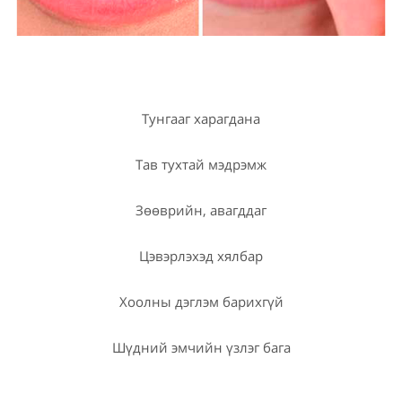
Тунгааг харагдана
Тав тухтай мэдрэмж
Зөөврийн, авагддаг
Цэвэрлэхэд хялбар
Хоолны дэглэм барихгүй
Шүдний эмчийн үзлэг бага