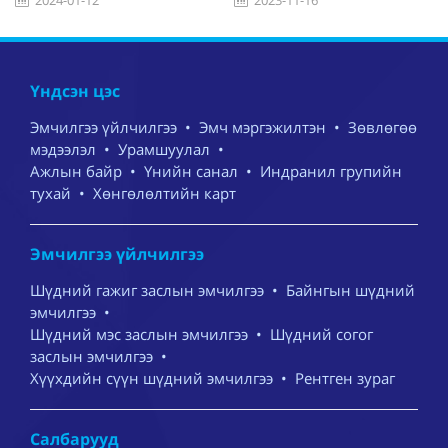
2023-11-16
2023-04-06
Үндсэн цэс
Эмчилгээ үйлчилгээ
•
Эмч мэргэжилтэн
•
Зөвлөгөө
мэдээлэл
•
Урамшуулал
•
Ажлын байр
•
Үнийн санал
•
Индранил групийн
тухай
•
Хөнгөлөлтийн карт
Эмчилгээ үйлчилгээ
Шүдний гажиг заслын эмчилгээ
•
Байнгын шүдний
эмчилгээ
•
Шүдний мэс заслын эмчилгээ
•
Шүдний согог
заслын эмчилгээ
•
Хүүхдийн сүүн шүдний эмчилгээ
•
Рентген зураг
Салбарууд