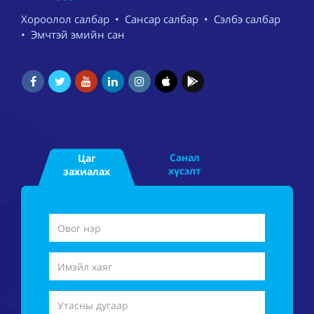
Хороолол салбар
•
Сансар салбар
•
Сэлбэ салбар
•
Эмчтэй эмийн сан
Санал
Цаг
хүсэлт
захиалах