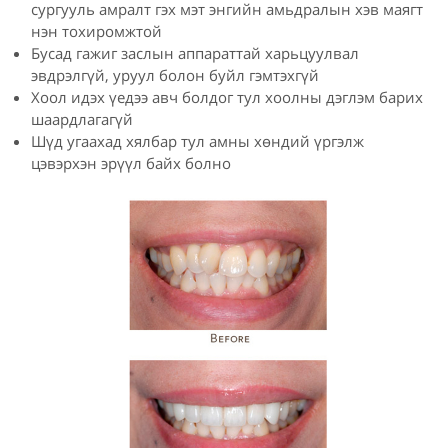
сургууль амралт гэх мэт энгийн амьдралын хэв маягт
нэн тохиромжтой
Бусад гажиг заслын аппараттай харьцуулвал
эвдрэлгүй, уруул болон буйл гэмтэхгүй
Хоол идэх үедээ авч болдог тул хоолны дэглэм барих
шаардлагагүй
Шүд угаахад хялбар тул амны хөндий үргэлж
цэвэрхэн эрүүл байх болно