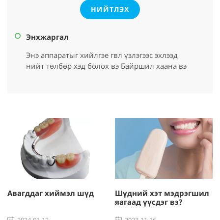
НИЙТЛЭХ
Энхжаргал
Энэ аппаратыг хийлгэе гвл үзлэгээс эхлээд
нийт төлбөр хэд болох вэ Байршил хаана вэ
Шүдний хэт мэдрэгшил
Hollywood smile
яагаад үүсдэг вэ?
хийлгэсэн тохиолдолд
юуг хийх ёстой ба юуг
хийж болохгүй вэ?