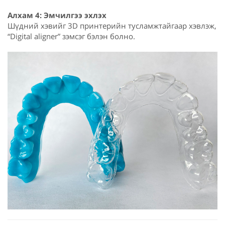
Алхам 4: Эмчилгээ эхлэх
Шүдний хэвийг 3D принтерийн тусламжтайгаар хэвлэж,
“Digital aligner” зэмсэг бэлэн болно.