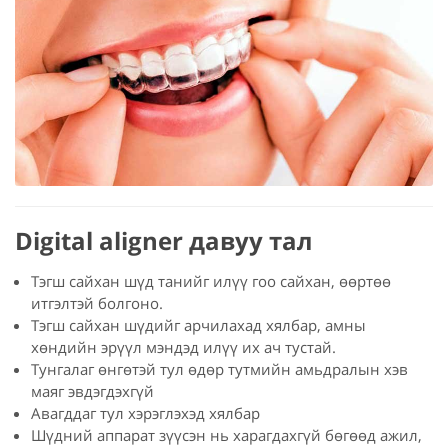
Digital aligner давуу тал
Тэгш сайхан шүд танийг илүү гоо сайхан, өөртөө
итгэлтэй болгоно.
Тэгш сайхан шүдийг арчилахад хялбар, амны
хөндийн эрүүл мэндэд илүү их ач тустай.
Тунгалаг өнгөтэй тул өдөр тутмийн амьдралын хэв
маяг эвдэгдэхгүй
Авагддаг тул хэрэглэхэд хялбар
Шүдний аппарат зүүсэн нь харагдахгүй бөгөөд ажил,