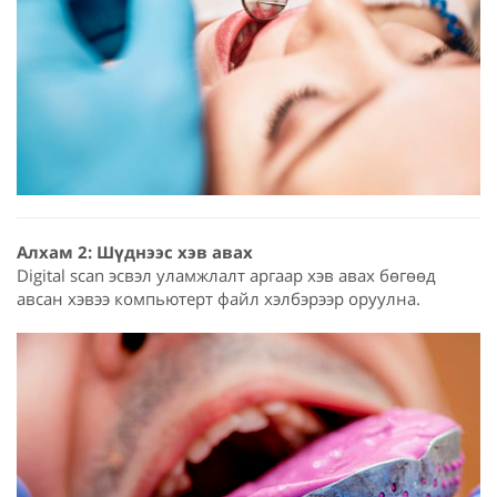
Алхам 2: Шүднээс хэв авах
Digital scan эсвэл уламжлалт аргаар хэв авах бөгөөд
авсан хэвээ компьютерт файл хэлбэрээр оруулна.