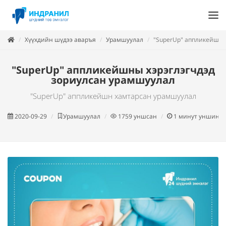
Хүүхдийн шүдээ аваръя
Урамшуулал
"SuperUp" аппликейшны
"SuperUp" аппликейшны хэрэглэгчдэд
зориулсан урамшуулал
"SuperUp" аппликейшн хамтарсан урамшуулал
2020-09-29
Урамшуулал
1759
уншсан
1
минут уншина