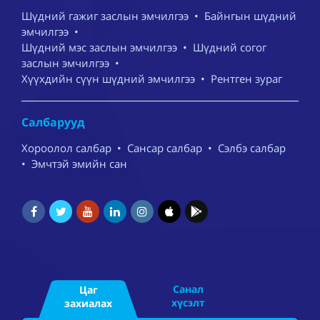
Шүдний гажиг заслын эмчилгээ
•
Байнгын шүдний
эмчилгээ
•
Шүдний мэс заслын эмчилгээ
•
Шүдний согог
заслын эмчилгээ
•
Хүүхдийн сүүн шүдний эмчилгээ
•
Рентген зураг
Салбарууд
Хороолол салбар
•
Сансар салбар
•
Сэлбэ салбар
•
Эмчтэй эмийн сан
Санал
Цаг
хүсэлт
захиалах