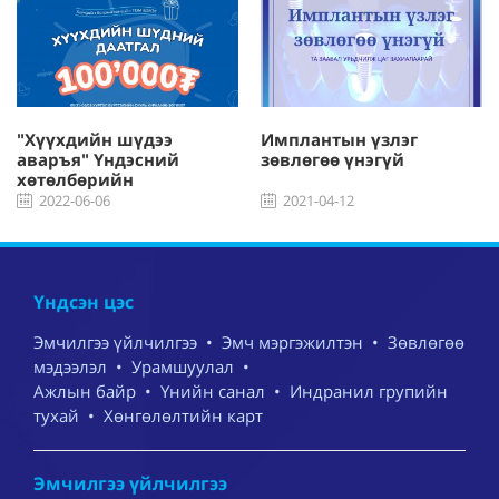
"Хүүхдийн шүдээ
Имплантын үзлэг
аваръя" Үндэсний
зөвлөгөө үнэгүй
хөтөлбөрийн
урамшуулал
2022-06-06
2021-04-12
Үндсэн цэс
Эмчилгээ үйлчилгээ
•
Эмч мэргэжилтэн
•
Зөвлөгөө
мэдээлэл
•
Урамшуулал
•
Ажлын байр
•
Үнийн санал
•
Индранил групийн
тухай
•
Хөнгөлөлтийн карт
Эмчилгээ үйлчилгээ