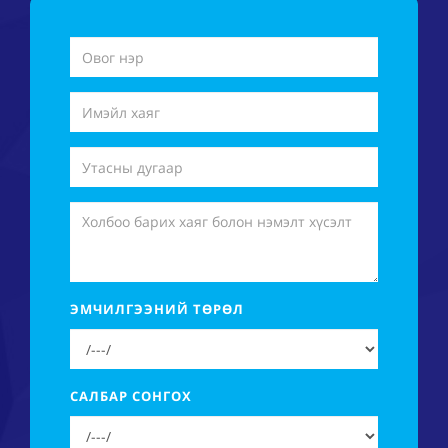
ЭМЧИЛГЭЭНИЙ ТӨРӨЛ
САЛБАР СОНГОХ